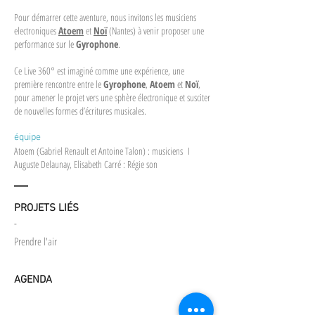
Pour démarrer cette aventure, nous invitons les musiciens
electroniques
Atoem
et
Noï
(Nantes) à venir proposer une
performance sur le
Gyrophone
.
Ce Live 360° est imaginé comme une expérience, une
première rencontre entre le
Gyrophone
,
Atoem
et
Noï
,
pour amener le projet vers une sphère électronique et susciter
de nouvelles formes d’écritures musicales.
équipe
Atoem (Gabriel Renault et Antoine Talon) : musiciens I
Auguste Delaunay, Elisabeth Carré : Régie son
PROJETS LIÉS
-
Prendre l'air
AGENDA