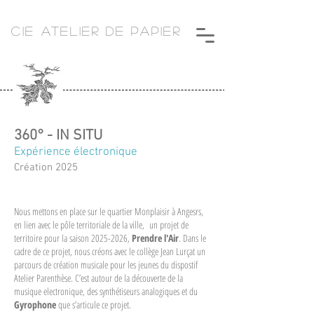
CIE ATELIER DE PAPIER
360° - IN SITU
Expérience électronique
Création 2025
Nous mettons en place sur le quartier Monplaisir à Angesrs,
en lien avec le pôle territoriale de la ville, un projet de
territoire pour la saison
2025-2026
,
Prendre l'Air
. Dans le
cadre de ce projet, nous créons avec le collège Jean Lurçat un
parcours de création musicale pour les jeunes du dispostif
Atelier Parenthèse. C’est autour de la découverte de la
musique electronique, des synthétiseurs analogiques et du
Gyrophone
que s’articule ce projet.