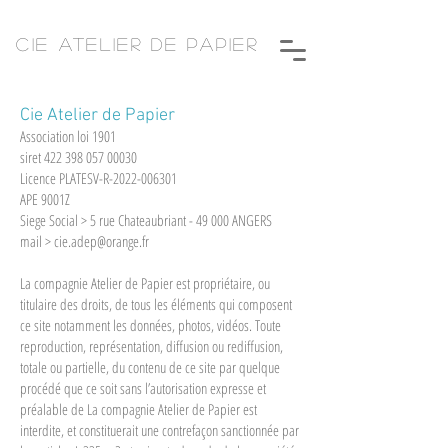
CIE ATELIER DE PAPIER
Cie Atelier de Papier
Association loi 1901
siret
422 398 057 00030
Licence PLATESV-R-2022-006301
APE 9001Z
Siege Social > 5 rue Chateaubriant - 49 000 ANGERS
mail > cie.adep@orange.fr
La compagnie Atelier de Papier est propriétaire, ou
titulaire des droits, de tous les éléments qui composent
ce site notamment les données, photos, vidéos. Toute
reproduction, représentation, diffusion ou rediffusion,
totale ou partielle, du contenu de ce site par quelque
procédé que ce soit sans l’autorisation expresse et
préalable de La compagnie Atelier de Papier est
interdite, et constituerait une contrefaçon sanctionnée par