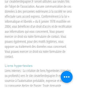
sur
cieatelierdepapier.fr
seront utilisées aux seules fins
de l’objet de l’association. Aucune communication de ces
données à des personnes extérieures à la société ne sera
effectuée sans accord express. Conformément à la loi «
informatique et libertés » du 6 janvier 1978 modifiée en
2004, vous bénéficiez d’un droit d’accès et de rectification
aux informations qui vous concernent. Vous pouvez
exercer ce droit via notre formulaire de contact. Vous
pouvez également, pour des motifs légitimes, vous
opposer au traitement des données vous concernant.
Vous pouvez exercer ce droit via notre formulaire de
contact.
Liens hypertextes
Liens internes : La création de liens hypertextes (simples
ou profonds) vers le site cieatelierdepapier.fr est
soumise à l’autorisation préalable, expresse et écrite par
La compagnie Atelier de Papier. Toute demande
d’autorisation doit être adressée par l’intermédiaire du
formulaire disponible sur la page contact du site.
Liens externes : Le site cieatelierdepapier.fr
peut
contenir des liens hypertextes allant vers d’autres sites.