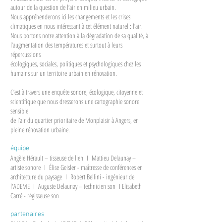
autour de la question de l’air en milieu urbain.
Nous appréhenderons ici les changements et les crises
climatiques en nous intéressant à cet élément naturel : l’air.
Nous portons notre attention à la dégradation de sa qualité, à
l’augmentation des températures et surtout à leurs
répercussions
écologiques, sociales, politiques et psychologiques chez les
humains sur un territoire urbain en rénovation.
C’est à travers une enquête sonore, écologique, citoyenne et
scientifique que nous dresserons une cartographie sonore
sensible
de l’air du quartier prioritaire de Monplaisir à Angers, en
pleine rénovation urbaine.
équipe
Angèle Hérault – tisseuse de lien I Mattieu Delaunay –
artiste sonore I Élise Geisler - maîtresse de conférences en
architecture du paysage I Robert Bellini - ingénieur de
l'ADEME I Auguste Delaunay – technicien son I Elisabeth
Carré - régisseuse son
partenaires