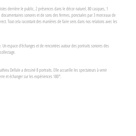
ristes derrière le public, 2 présences dans le décor naturel, 80 casques, 1
e documentaires sonores et de sons des fermes, ponctuées par 3 morceaux de
irect. Tout cela racontant des manières de faire sens dans nos relations avec les
. Un espace d’échanges et de rencontres autour des portraits sonores des
collectage.
thieu Dellale a dessiné 8 portraits. Elle accueille les spectateurs à venir
erre et échanger sur les expériences 180°.