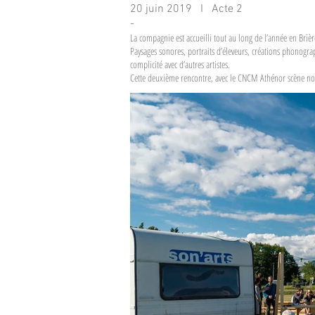
20 juin 2019 I Acte 2
-
La compagnie est accueilli tout au long de l’année en Brièr
Paysages sonores, portraits d’éleveurs, créations phonograp
complicité avec d’autres artistes.
Cette deuxième rencontre, avec le CNCM Athénor scène nom