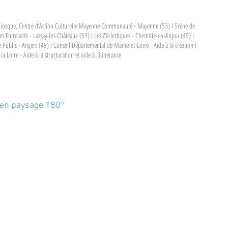
kiosque, Centre d’Action Culturelle Mayenne Communauté - Mayenne (53) I Scène de
es Entrelacés - Lassay-les-Châteaux (53) I Les Z’éclectiques - Chemillé-en-Anjou (49) I
ce Public - Angers (49) I Conseil Départemental de Maine-et-Loire - Aide à la création I
a Loire - Aide à la structuration et aide à l’itinérance.
 en paysage 180°