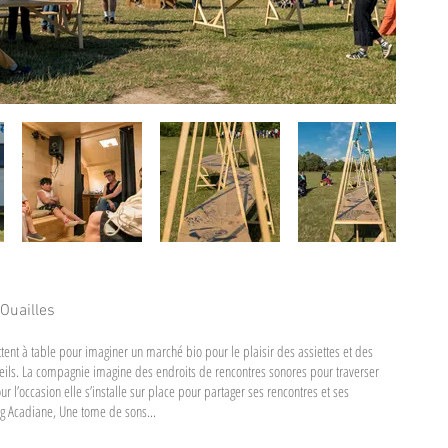
Ouailles
ttent à table pour imaginer un marché bio pour le plaisir des assiettes et des
nseils. La compagnie imagine des endroits de rencontres sonores pour traverser
our l’occasion elle s’installe sur place pour partager ses rencontres et ses
ing Acadiane, Une tome de sons...