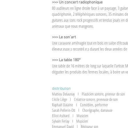
>>> Un concert radiophonique
80 auditeurs en ligne droite face à un paysage, 3 guita
quadriphonie, 2 téléphériques sonores, 35 minutes d
guitares aux sons rock progressifs et tendus joués en d
animaux que nous mangeons.
>>> Le son’art
Une caravane aménagée tout en bois en salon d’écoute
éleveur.euse.s recontré.e.s durant les deux années de 
>>> La table 180°
Une table de 16 mètres de long sur laquelle l’artiste Ma
déguster les produits des fermes locales, à boire un v
distribution
Mattieu Delaunay I Plasticien sonore, preneur de son
Cécile Liège I Créatrice sonore, preneuse de son
Raphaël Dalaine I Comédien, performer
Sarah Pellerin-Ott I Chorégraphe, danseuse
Elliot Aschard I Musicien
Sylvain Ferlay I Musicien
Emmanuel David I Régisseur son