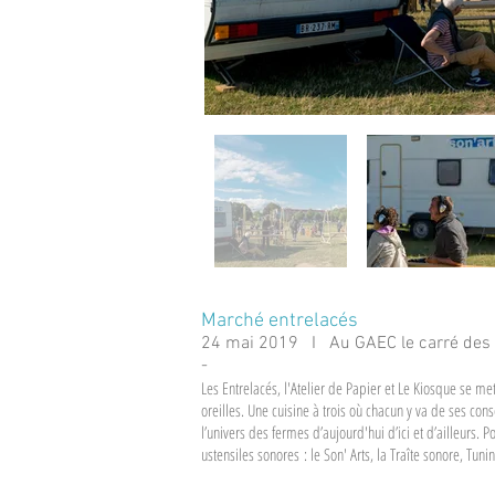
Marché entrelacés
24 mai 2019 I Au GAEC le carré des 
-
Les Entrelacés, l'Atelier de Papier et Le Kiosque se me
oreilles. Une cuisine à trois où chacun y va de ses co
l’univers des fermes d’aujourd'hui d’ici et d’ailleurs. P
ustensiles sonores : le Son' Arts, la Traîte sonore, Tun