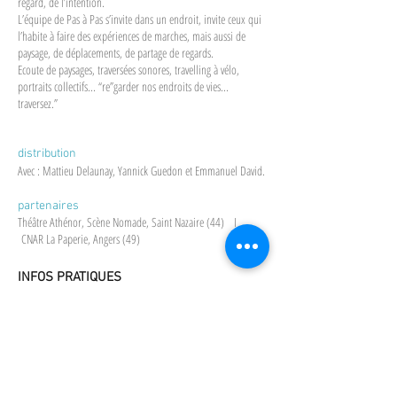
regard, de l’intention.
L’équipe de Pas à Pas s’invite dans un endroit, invite ceux qui
l’habite à faire des expériences de marches, mais aussi de
paysage, de déplacements, de partage de regards.
Ecoute de paysages, traversées sonores, travelling à vélo,
portraits collectifs... “re”garder nos endroits de vies...
traversez.”
​distribution
Avec : Mattieu Delaunay, Yannick Guedon et Emmanuel David.
partenaires
Théâtre Athénor, Scène Nomade, Saint Nazaire (44) I
CNAR La Paperie, Angers (49)
INFOS PRATIQUES
-
commande du CNCM Athénor - Saint-Nazaire d’un
parcours en Brière