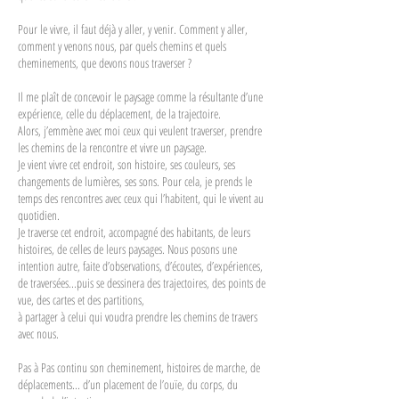
Pour le vivre, il faut déjà y aller, y venir. Comment y aller,
comment y venons nous, par quels chemins et quels
cheminements, que devons nous traverser ?
Il me plaît de concevoir le paysage comme la résultante d’une
expérience, celle du déplacement, de la trajectoire.
Alors, j’emmène avec moi ceux qui veulent traverser, prendre
les chemins de la rencontre et vivre un paysage.
Je vient vivre cet endroit, son histoire, ses couleurs, ses
changements de lumières, ses sons. Pour cela, je prends le
temps des rencontres avec ceux qui l’habitent, qui le vivent au
quotidien.
Je traverse cet endroit, accompagné des habitants, de leurs
histoires, de celles de leurs paysages. Nous posons une
intention autre, faite d’observations, d’écoutes, d’expériences,
de traversées...puis se dessinera des trajectoires, des points de
vue, des cartes et des partitions,
à partager à celui qui voudra prendre les chemins de travers
avec nous.
Pas à Pas continu son cheminement, histoires de marche, de
déplacements... d’un placement de l’ouïe, du corps, du