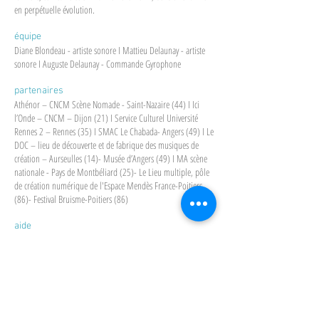
en perpétuelle évolution.
équipe
Diane Blondeau - artiste sonore I Mattieu Delaunay - artiste
sonore I Auguste Delaunay - Commande Gyrophone
partenaires
Athénor – CNCM Scène Nomade - Saint-Nazaire (44) I Ici
l’Onde – CNCM – Dijon (21) I Service Culturel Université
Rennes 2 – Rennes (35) I SMAC Le Chabada- Angers (49) I Le
DOC – lieu de découverte et de fabrique des musiques de
création – Aurseulles (14)- Musée d’Angers (49) I MA scène
nationale - Pays de Montbéliard (25)- Le Lieu multiple, pôle
de création numérique de l'Espace Mendès France-Poitiers
(86)- Festival Bruisme-Poitiers (86)
aide
DRAC des Pays de la Loire
TÉLÉCHARGEMENT
-