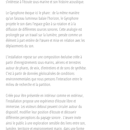
s’intéresse à l’écoute sous-marine et son histoire acoustique.
Le Gyrophone évoque ici le phare : de la même manière
qu’un faisceau lumineux balaie l’horizon, le Gyrophone
projette le son dans l’espace grâce à sa rotation et à la
diffusion de différentes sources sonores. Cette analogie est
prolongée par un travail sur la lumière, pensée comme un
élément à part entière de l’œuvre et mise en relation avec les
déplacements du son.
L’installation repose sur une composition évolutive créée à
partir d’enregistrements sous-marins, aériens et terrestres
autour de phares, de voix, d’entretiens et de sons de synthèse.
C’est à partir de données géolocalisées de conditions
environnementales que nous pensons l’interaction entre le
milieu de recherche et la partition.
Créée pour être présentée en intérieur comme en extérieur,
l’installation propose une expérience d’écoute libre et
immersive. Les visiteurs debout peuvent circuler autour du
dispositif, modifier leur position d’écoute et découvrir
différentes perceptions du paysage sonore . L’œuvre invite
ainsi le public à une exploration sensible des liens entre son,
lumière, territoire et environnement marin, dans une forme