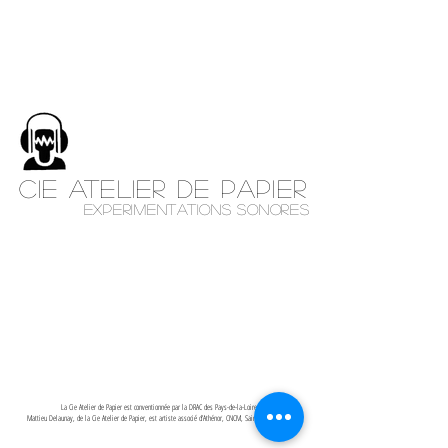
CIE
ATELIER DE PAPIER
EXPERIMENTATIONS SONORES
Cie Atelier de Papier - Angers (49) -
cieadep@orange.fr
La Cie Atelier de Papier est conventionnée par la DRAC des Pays-de-la-Loire.
Mattieu Delaunay, de la Cie Atelier de Papier, est artiste associé d’
Athénor
, CNCM, Saint-Nazaire (44).